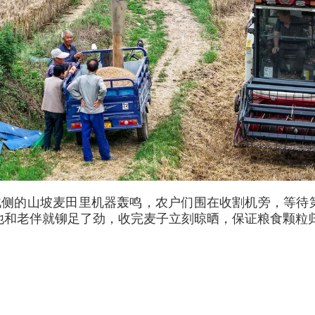
村北侧的山坡麦田里机器轰鸣，农户们围在收割机旁，等待
他和老伴就铆足了劲，收完麦子立刻晾晒，保证粮食颗粒