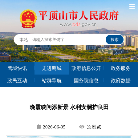
鹰城快讯
走进鹰城
政府信息公开
政务服务
政民互动
站群导航
国务院信息
政府数据
晚霞映闸添新景 水利安澜护良田
2026-06-05
次
浏览