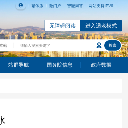
繁体
版
微门户
智能问答
网站支持IPV6
无障碍阅读
进入适老模式
站群导航
国务院信息
政府数据
水