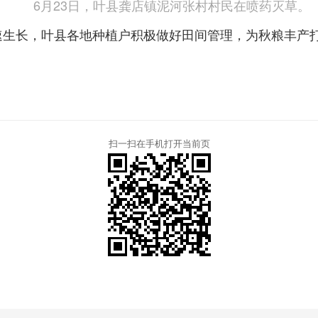
6月23日，叶县龚店镇泥河张村村民在喷药灭草。
速生长，叶县各地种植户积极做好田间管理，为秋粮丰产
扫一扫在手机打开当前页