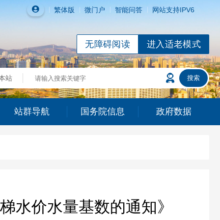
繁体
版
微门户
智能问答
网站支持IPV6
无障碍阅读
进入适老模式
站群导航
国务院信息
政府数据
梯水价水量基数的通知》