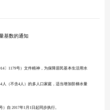
量基数的通知
014
〕
1179
号
）
文件精神，为保障居民基本生活用水
4人（
不含
4
人
）
的多人口家庭，适当增加阶梯水量
号
）
自
2017
年
1
月
1
日起同步执行。