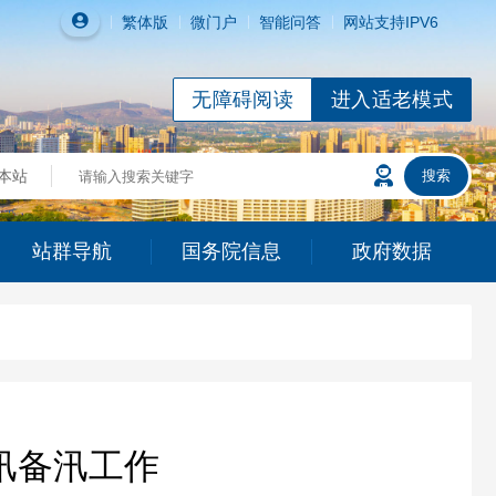
繁体
版
微门户
智能问答
网站支持IPV6
无障碍阅读
进入适老模式
站群导航
国务院信息
政府数据
汛备汛工作