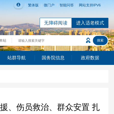
繁体
版
微门户
智能问答
网站支持IPV6
无障碍阅读
进入适老模式
站群导航
国务院信息
政府数据
援、伤员救治、群众安置 扎