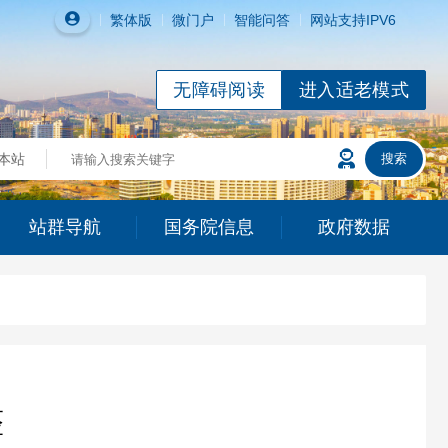
繁体
版
微门户
智能问答
网站支持IPV6
无障碍阅读
进入适老模式
站群导航
国务院信息
政府数据
整