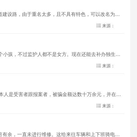
市
建议把平顶山主干道一类的改名，彰显平顶山的文化气息，促进文化名城的建设，例如市内最宽且最美观之一的主干道建设路，由于重名太多，且不具有特色，可以改名为鹰城大街等。 再者说早些年间命……
平顶山市优化营商
来源：
县（市
办
您好，我家的情况是这样，我是05年出生的，但是当时家里没有办独生子女证，后来我爸妈离婚我爸再婚的女方有两个小孩，不过监护人都不是女方。现在还能去补办独生子女证吗？他俩都是70年生人
来源：
平顶山市人民政府您好！ 我的招商银行卡被河南省平顶山市公安局刑侦支队冻结，银行卡涉及到一起网络诈骗案件，本人是受害者跟报案者，被骗金额达数十万余元，并在平顶山市公安局卫队分局刑侦大……
来源：
郏县侯公大道和兴业路交叉口是郏县的主要公路路口，车流量大，附近厂区较多。该十字路口的红绿灯已经坏了一个月有余，一直未进行维修。这给来往车辆和上下班骑电动车的市民带来了很大的安全隐患……