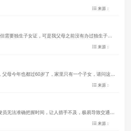
来源：
领导好，我们家是2016年之前的独生子女家庭，父母今年也都过60岁了，小区说60岁以上独生子女家庭可以领补助，但需要独生子女证，可是我父母之前没有办过独生子女证，请问现在还能进行办……
来源：
领导好，请问咱们平顶山对独生子女家庭缴费居民养老保险有没有优惠政策，我们家是响应国家早期计划生育的家庭，父母今年也都过60岁了，家里只有一个子女，请问这种情况父母在缴纳城乡居民医疗……
来源：
尊敬的领导您好。新城区滍阳路与崇文路交叉口的四个信号灯，在没有任何提示的情况下，绿灯突然变黄灯，导致驾驶员无法准确把握时间，让人措手不及，极易导致交通事故。焦作市也出现过类似的问题……
来源：