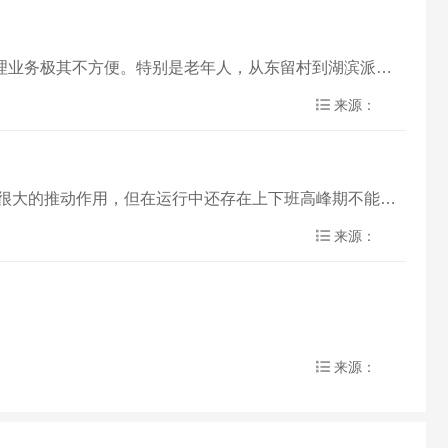
自从东中西三个留村与闫庄村民户籍业务从焦店派出所规划到新城区后，后被规划到湖滨派出所，距离太远，村民办理业务极其不方便。特别是老年人，从东留村到湖滨派出所户籍地距离12公……
来源：
自老城区到新城区的K4公交车开通以来，极大的满足了当地群众出行的需求，特别得到一致好评，对我市的经济起到很大的推动作用，但在运行中还存在上下班高峰期不能满足出行的问题。主要是上下午……
来源：
来源：