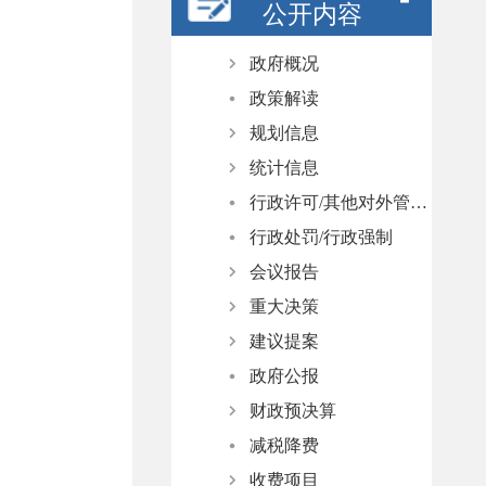
公开内容
政府概况
政策解读
政府领导
规划信息
政府机构
统计信息
人事任免
规划纲要
行政许可/其他对外管理服务
国民经济和社会发展计划
统计视点
行政处罚/行政强制
专项规划
统计公报
会议报告
空间规划
普查公报
重大决策
数据发布
重大会议
建议提案
政府工作报告
决策公开制度
政府公报
决策事项目录
办理总体情况
财政预决算
草案及说明
人大代表建议
减税降费
意见征集
政协委员提案
政府预决算
收费项目