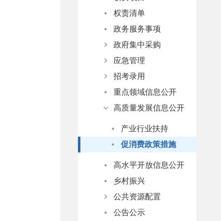
意见反馈
部门预决算
权责清单
行政事业性收费与政府性基金清单
政务服务事项
涉企收费目录清单
政府集中采购
应急管理
项目目录及标准
招考录用
项目实施情况
应急预案
重点领域信息公开
监测预警
网上报名平台
高质量发展信息公开
防范应对
公务员、事业单位考试
产业行业扶持
促消费政策措施
高水平开放信息公开
乡村振兴
公共资源配置
公告公示
住房保障