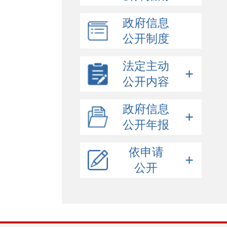
政府信息
公开制度
法定主动
公开内容
政府概况
政府信息
政策解读
公开年报
政府领导
规划信息
政府机构
公开年报
依申请
统计信息
人事任免
规划纲要
政府网站年度报表
公开
2025年
行政许可/其他对外管理服务
国民经济和社会发展计划
统计视点
2024年
2025年
行政处罚/行政强制
在线申请
专项规划
统计公报
2023年
2024年
会议报告
收费标准
空间规划
普查公报
重大决策
表格下载
数据发布
重大会议