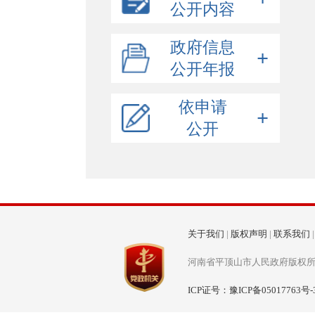
公开内容
政府概况
政府信息
政策解读
公开年报
政府领导
规划信息
政府机构
公开年报
依申请
统计信息
人事任免
规划纲要
政府网站年度报表
公开
2025年
行政许可/其他对外管理服务
国民经济和社会发展计划
统计视点
2024年
2025年
行政处罚/行政强制
在线申请
专项规划
统计公报
2023年
2024年
会议报告
收费标准
空间规划
普查公报
重大决策
表格下载
数据发布
重大会议
建议提案
申请信息流程图
政府工作报告
决策公开制度
关于我们
|
版权声明
|
联系我们
政府公报
决策事项目录
办理总体情况
河南省平顶山市人民政府版权所有 
财政预决算
草案及说明
人大代表建议
减税降费
ICP证号：豫ICP备05017763号-
意见征集
政协委员提案
政府预决算
收费项目